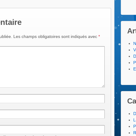
ntaire
Ar
ubliée.
Les champs obligatoires sont indiqués avec
*
N
V
D
P
E
Ca
D
L
P
R