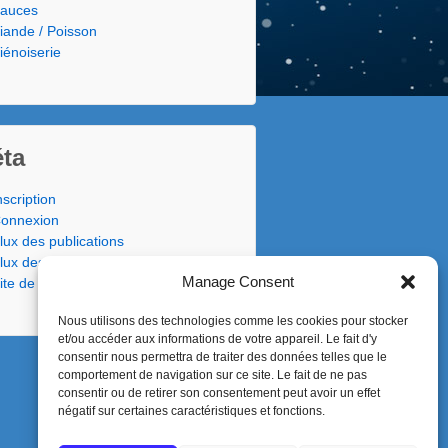
auces
iande / Poisson
iénoiserie
ta
nscription
onnexion
lux des publications
lux des commentaires
Manage Consent
ite de WordPress-FR
Nous utilisons des technologies comme les cookies pour stocker
et/ou accéder aux informations de votre appareil. Le fait d'y
consentir nous permettra de traiter des données telles que le
comportement de navigation sur ce site. Le fait de ne pas
consentir ou de retirer son consentement peut avoir un effet
négatif sur certaines caractéristiques et fonctions.
Responsive Theme
powered by
WordPress