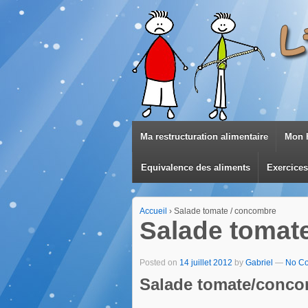
Ma restructuration alimentaire
Mon h
Equivalence des aliments
Exercice
Accueil
›
Salade tomate / concombre
Salade tomat
Posted on
14 juillet 2012
by
Gabriel
—
No C
Salade tomate/conco