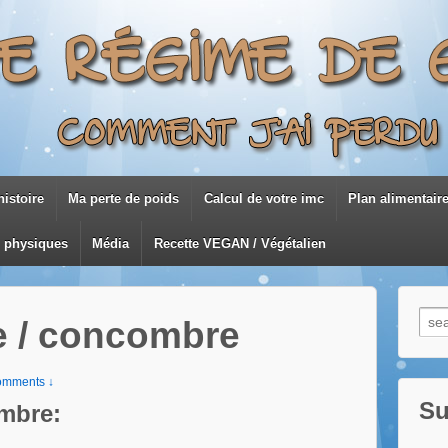
istoire
Ma perte de poids
Calcul de votre imc
Plan alimentair
s physiques
Média
Recette VEGAN / Végétalien
Rec
e / concombre
pour
omments ↓
Su
mbre: