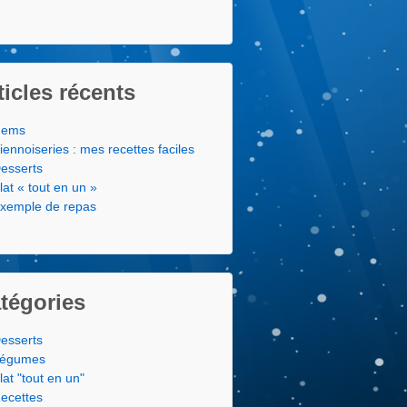
ticles récents
ems
iennoiseries : mes recettes faciles
esserts
lat « tout en un »
xemple de repas
tégories
esserts
égumes
lat "tout en un"
ecettes