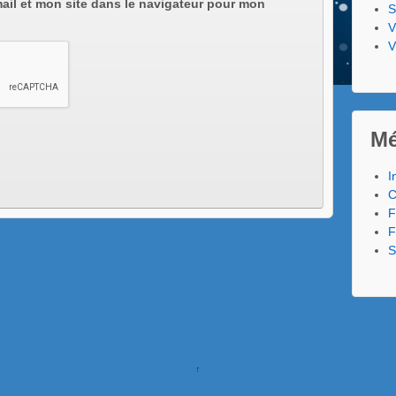
ail et mon site dans le navigateur pour mon
S
V
V
Mé
I
C
F
F
S
↑