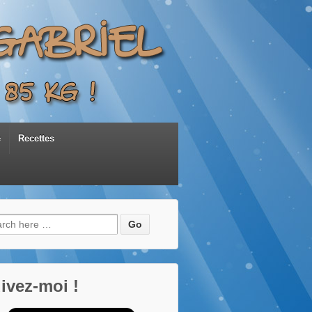
e
Recettes
herche
:
ivez-moi !