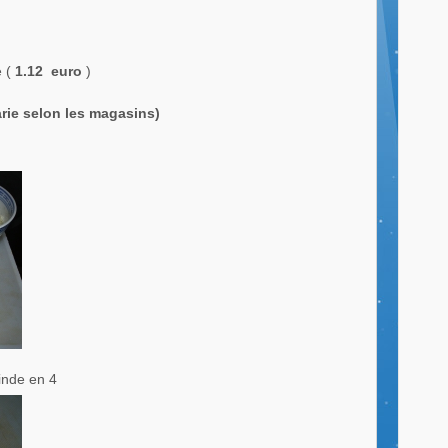
e (
1.12
euro
)
varie selon les magasins)
inde en 4