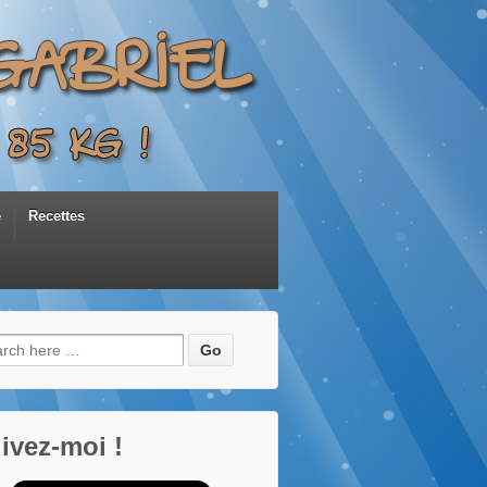
e
Recettes
herche
:
ivez-moi !