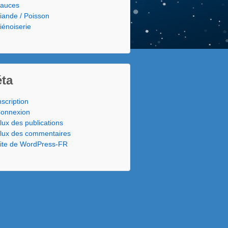
auces
iande / Poisson
iénoiserie
ta
nscription
onnexion
lux des publications
lux des commentaires
ite de WordPress-FR