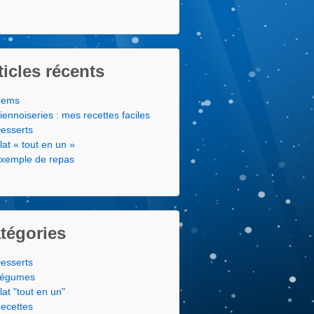
ticles récents
ems
iennoiseries : mes recettes faciles
esserts
lat « tout en un »
xemple de repas
tégories
esserts
égumes
lat "tout en un"
ecettes