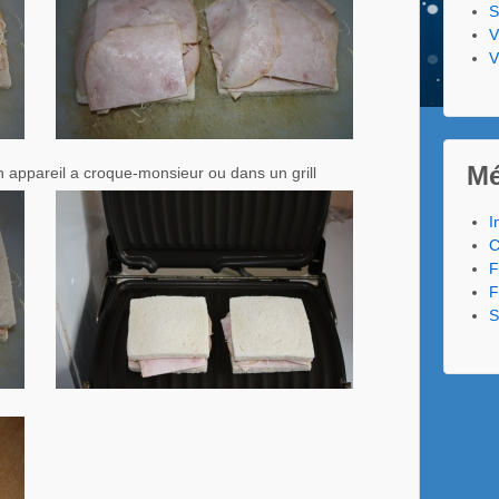
S
V
V
Mé
n appareil a croque-monsieur ou dans un grill
I
C
F
F
S