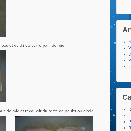
Ar
N
 poulet ou dinde sur le pain de mie
V
D
P
E
Ca
D
ain de mie et recouvrir du reste de poulet ou dinde
L
P
R