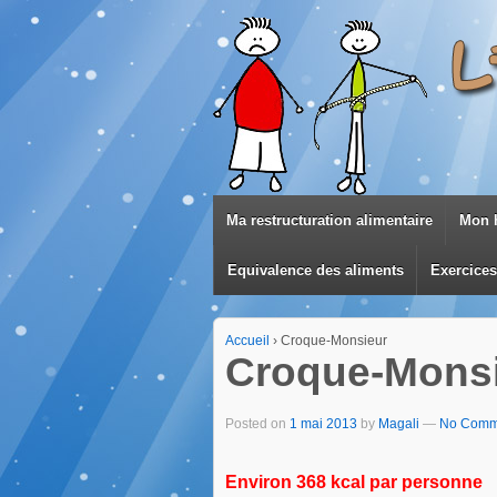
Ma restructuration alimentaire
Mon h
Equivalence des aliments
Exercice
Accueil
›
Croque-Monsieur
Croque-Mons
Posted on
1 mai 2013
by
Magali
—
No Comm
Environ 368 kcal par personne