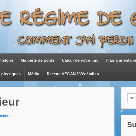
istoire
Ma perte de poids
Calcul de votre imc
Plan alimentair
s physiques
Média
Recette VEGAN / Végétalien
Rec
ieur
pour
ents ↓
Su