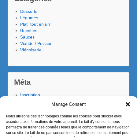
Desserts
Légumes
Plat "tout en un"
Recettes
Sauces
Viande / Poisson
Viénoiserie
Méta
Inscription
Connexion
Manage Consent
Flux des publications
Flux des commentaires
Nous utilisons des technologies comme les cookies pour stocker et/ou
Site de WordPress-FR
accéder aux informations de votre appareil. Le fait d'y consentir nous
permettra de traiter des données telles que le comportement de navigation
sur ce site. Le fait de ne pas consentir ou de retirer son consentement peut