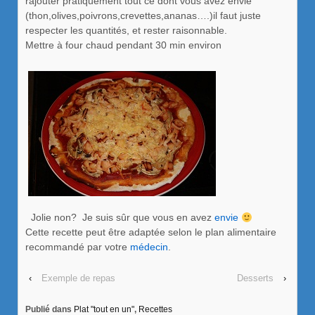
rajouter pratiquement tout ce dont vous avez envie
(thon,olives,poivrons,crevettes,ananas….)il faut juste
respecter les quantités, et rester raisonnable.
Mettre à four chaud pendant 30 min environ
Jolie non? Je suis sûr que vous en avez
envie
Cette recette peut être adaptée selon le plan alimentaire
recommandé par votre
médecin
.
‹
Exemple de repas
Desserts
›
Publié dans
Plat "tout en un"
,
Recettes