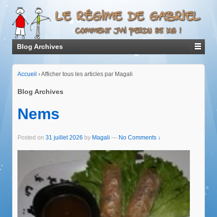
Blog Archives
Accueil
›
Afficher tous les articles par Magali
Blog Archives
Nems
Posted on
31 juillet 2026
by
Magali
—
No Comments ↓