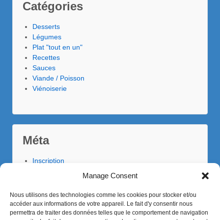
Catégories
Desserts
Légumes
Plat "tout en un"
Recettes
Sauces
Viande / Poisson
Viénoiserie
Méta
Inscription
Connexion
Manage Consent
Flux des publications
Flux des commentaires
Nous utilisons des technologies comme les cookies pour stocker et/ou
Site de WordPress-FR
accéder aux informations de votre appareil. Le fait d'y consentir nous
permettra de traiter des données telles que le comportement de navigation